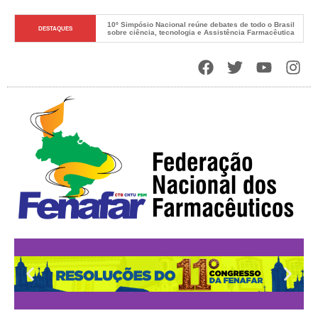
10º Simpósio Nacional reúne debates de todo o Brasil 
DESTAQUES
sobre ciência, tecnologia e Assistência Farmacêutica