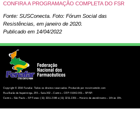
CONFIRA A PROGRAMAÇÃO COMPLETA DO FSR
Fonte: SUSConecta. Foto: Fórum Social das
Resistências, em janeiro de 2020.
Publicado em 14/04/2022
Copyright © 2016 Fenafar. Todos os direitos reservados. Produzido por movimentobr.com
Rua Barão de Itapetininga, 255 – Sala 302 – Centro – CEP: 01042-001 – SP/SP.
Centro – São Paulo – SP Fones: (11) 3211-2198 e (11) 3211-2201 – Horário de atendimento – 14h às 19h.