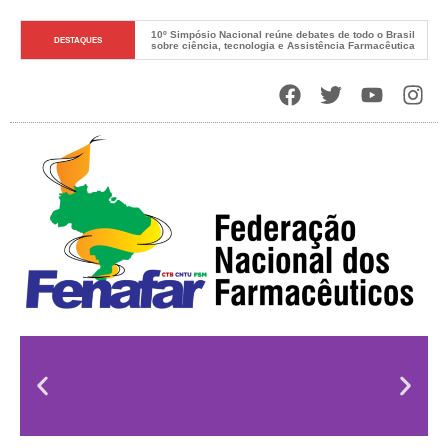
10º Simpósio Nacional reúne debates de todo o Brasil 
DESTAQUES
sobre ciência, tecnologia e Assistência Farmacêutica