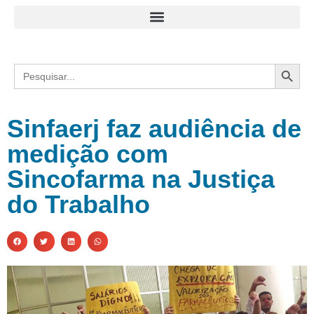
Search
Search
for:
Sinfaerj faz audiência de
medição com
Sincofarma na Justiça
do Trabalho