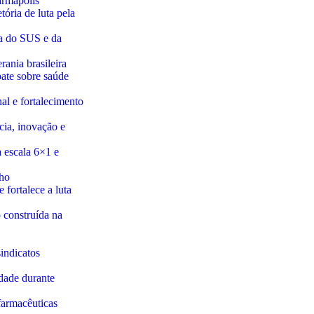
armapolis
ória de luta pela
sa do SUS e da
ania brasileira
bate sobre saúde
al e fortalecimento
cia, inovação e
 escala 6×1 e
lho
 fortalece a luta
 construída na
indicatos
idade durante
farmacêuticas