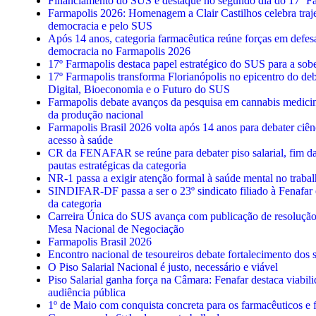
Financiamento do SUS é destaque no segundo dia do 17º F
Farmapolis 2026: Homenagem a Clair Castilhos celebra trajet
democracia e pelo SUS
Após 14 anos, categoria farmacêutica reúne forças em defe
democracia no Farmapolis 2026
17º Farmapolis destaca papel estratégico do SUS para a sober
17º Farmapolis transforma Florianópolis no epicentro do de
Digital, Bioeconomia e o Futuro do SUS
Farmapolis debate avanços da pesquisa em cannabis medicin
da produção nacional
Farmapolis Brasil 2026 volta após 14 anos para debater ciên
acesso à saúde
CR da FENAFAR se reúne para debater piso salarial, fim da
pautas estratégicas da categoria
NR-1 passa a exigir atenção formal à saúde mental no traba
SINDIFAR-DF passa a ser o 23º sindicato filiado à Fenafar e
da categoria
Carreira Única do SUS avança com publicação de resolução
Mesa Nacional de Negociação
Farmapolis Brasil 2026
Encontro nacional de tesoureiros debate fortalecimento dos s
O Piso Salarial Nacional é justo, necessário e viável
Piso Salarial ganha força na Câmara: Fenafar destaca viabil
audiência pública
1º de Maio com conquista concreta para os farmacêuticos e 