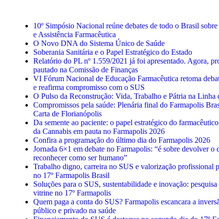
10º Simpósio Nacional reúne debates de todo o Brasil sobre 
e Assistência Farmacêutica
O Novo DNA do Sistema Único de Saúde
Soberania Sanitária e o Papel Estratégico do Estado
Relatório do PL nº 1.559/2021 já foi apresentado. Agora, pro
pautado na Comissão de Finanças
VI Fórum Nacional de Educação Farmacêutica retoma debat
e reafirma compromisso com o SUS
O Pulso da Reconstrução: Vida, Trabalho e Pátria na Linha 
Compromissos pela saúde: Plenária final do Farmapolis Bras
Carta de Florianópolis
Da semente ao paciente: o papel estratégico do farmacêutico
da Cannabis em pauta no Farmapolis 2026
Confira a programação do último dia do Farmapolis 2026
Jornada 6×1 em debate no Farmapolis: “é sobre devolver o d
reconhecer como ser humano”
Trabalho digno, carreira no SUS e valorização profissional
no 17º Farmapolis Brasil
Soluções para o SUS, sustentabilidade e inovação: pesquis
vitrine no 17º Farmapolis
Quem paga a conta do SUS? Farmapolis escancara a inversã
público e privado na saúde