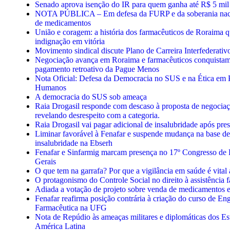
Senado aprova isenção do IR para quem ganha até R$ 5 mil
NOTA PÚBLICA – Em defesa da FURP e da soberania naci
de medicamentos
União e coragem: a história dos farmacêuticos de Roraima 
indignação em vitória
Movimento sindical discute Plano de Carreira Interfederati
Negociação avança em Roraima e farmacêuticos conquistam 
pagamento retroativo da Pague Menos
Nota Oficial: Defesa da Democracia no SUS e na Ética em 
Humanos
A democracia do SUS sob ameaça
Raia Drogasil responde com descaso à proposta de negociaç
revelando desrespeito com a categoria.
Raia Drogasil vai pagar adicional de insalubridade após pres
Liminar favorável à Fenafar e suspende mudança na base de
insalubridade na Ebserh
Fenafar e Sinfarmig marcam presença no 17º Congresso de
Gerais
O que tem na garrafa? Por que a vigilância em saúde é vital 
O protagonismo do Controle Social no direito à assistência 
Adiada a votação de projeto sobre venda de medicamentos
Fenafar reafirma posição contrária à criação do curso de En
Farmacêutica na UFG
Nota de Repúdio às ameaças militares e diplomáticas dos E
América Latina