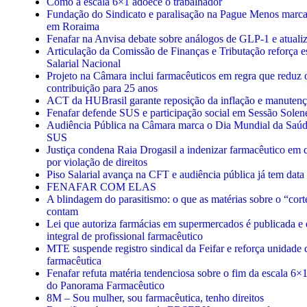
Como a escala 6×1 adoece o trabalhador
Fundação do Sindicato e paralisação na Pague Menos marcam
em Roraima
Fenafar na Anvisa debate sobre análogos de GLP-1 e atual
Articulação da Comissão de Finanças e Tributação reforça es
Salarial Nacional
Projeto na Câmara inclui farmacêuticos em regra que reduz
contribuição para 25 anos
ACT da HUBrasil garante reposição da inflação e manutençã
Fenafar defende SUS e participação social em Sessão Sole
Audiência Pública na Câmara marca o Dia Mundial da Saúd
SUS
Justiça condena Raia Drogasil a indenizar farmacêutico em
por violação de direitos
Piso Salarial avança na CFT e audiência pública já tem dat
FENAFAR COM ELAS
​A blindagem do parasitismo: o que as matérias sobre o “cort
contam
Lei que autoriza farmácias em supermercados é publicada e 
integral de profissional farmacêutico
MTE suspende registro sindical da Feifar e reforça unidade 
farmacêutica
Fenafar refuta matéria tendenciosa sobre o fim da escala 6×1
do Panorama Farmacêutico
8M – Sou mulher, sou farmacêutica, tenho direitos