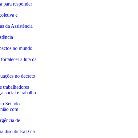
ca para responder
oletiva e
as da Assistência
stência
impactos no mundo
ortalecer a luta da
quações no decreto
 e trabalhadores
a social e trabalho
 no Senado
união com
rgência de
ra discutir EaD na