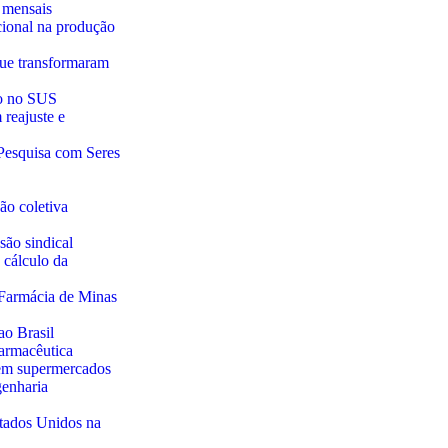
 mensais
onal na produção
que transformaram
vo no SUS
reajuste e
Pesquisa com Seres
ão coletiva
são sindical
 cálculo da
 Farmácia de Minas
ao Brasil
farmacêutica
 em supermercados
genharia
stados Unidos na