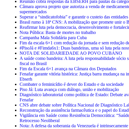
Reunião cobra respostas da EBSERH para pautas da categor
Câmara aprova projeto que autoriza a venda de medicamen
supermercados
Superar a “sindicatofobia” e garantir o custeio das entidades
Brasil rumo à 18ª CNS: A mobilização que promete unir o B
Reafirmar luta pela democracia, desenvolvimento e fortaleci
Nota Pública: Basta de mortes no trabalho
Campanha Mala Solidária para Cuba
Fim da escala 6×1 com redução da jornada e sem redução de
#PisoJá e #Fimda6x1: Duas bandeiras, uma só luta pela noss
NOTA DE SOLIDARIEDADE AO POVO CUBANO
A saúde como bandeira: A luta pela responsabilidade sócio sa
fiscal no Brasil
Fim da Escala 6×1 avança na Câmara dos Deputados
Fenafar garante vitória histórica: Justiça barra mudança na i
Ebserh
Combater o feminicídio é dever do Estado e da sociedade
Piso Já: Luta avança com diálogo, união e mobilização
Diagnóstico laboratorial como política de Estado: Debate a
Fenafar
CNS abre debate sobre Política Nacional de Diagnóstico La
Reconstrução da assistência farmacêutica e o papel do Est
Vigilância em Saúde como Resistência Democrática: “Saúde
Retrocesso Neoliberal
Nota: A defesa da soberania da Venezuela é intrinsecamente 