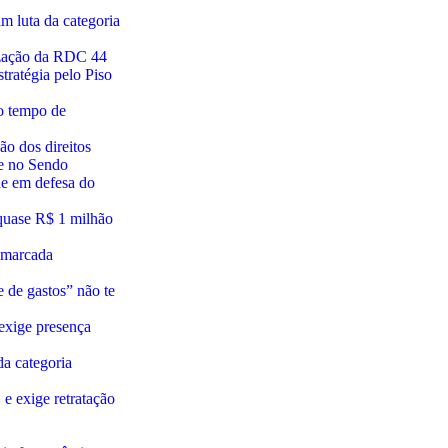
 luta da categoria
ização da RDC 44
tratégia pelo Piso
 o tempo de
o dos direitos
ne no Sendo
e em defesa do
 quase R$ 1 milhão
a marcada
e de gastos” não te
exige presença
da categoria
 e exige retratação