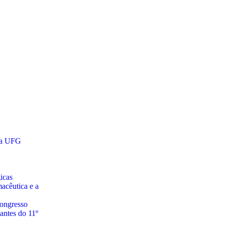
ela UFG
icas
acêutica e a
Congresso
antes do 11º