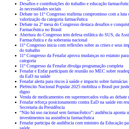
Desafios e contribuições do trabalho e educação farmacêuti
às necessidades sociais
Debate no 11º Congresso reafirma compromisso com a luta c
valorização da categoria farmacêutica
Debate na 2ª mesa do Congresso destaca desafios e conquist
Farmacêutica no Brasil
Abertura do Congresso tem defesa enfática do SUS, da Assi
Farmacêutica e da soberania nacional
11º Congresso inicia com reflexões sobre as crises e seus 
do trabalho
11º Congresso da Fenafar aprova mudanças no estatuto para f
categoria
11º Congresso da Fenafar divulga programação completa
Fenafar e Enfar participam de reunião no MEC sobre reade
da EaD na saúde
Fenafar alerta para riscos à saúde e impacto sobre farmácias
Plebiscito Nacional Popular 2025 mobiliza o Brasil por justiç
digno
Venda de medicamentos em supermercados volta ao debate
Fenafar reforça posicionamento contra EaD na saúde em re
Secretaria da Presidência
“Não há uso racional sem farmacêutico”: audiência aponta u
investimentos na assistência farmacêutica
Fenafar participa de audiência com ministro da Educação pa
saúde