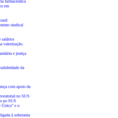
ia farmacêutica
tos em
rasil
mento sindical
 salários
a valorização.
nitária e justiça
nsalubridade da
vança com apoio da
boratorial no SUS
ado no SUS
 Única” e o
ligada à soberania