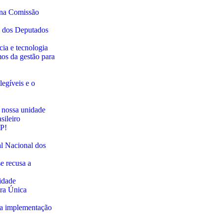
a na Comissão
a dos Deputados
cia e tecnologia
mos da gestão para
legíveis e o
 a nossa unidade
sileiro
SP!
l Nacional dos
e recusa a
idade
ira Única
ra implementação