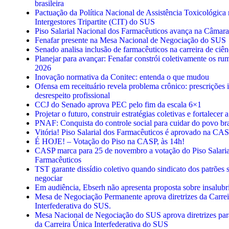
brasileira
Pactuação da Política Nacional de Assistência Toxicológic
Intergestores Tripartite (CIT) do SUS
Piso Salarial Nacional dos Farmacêuticos avança na Câmar
Fenafar presente na Mesa Nacional de Negociação do SUS
Senado analisa inclusão de farmacêuticos na carreira de ciên
Planejar para avançar: Fenafar constrói coletivamente os ru
2026
Inovação normativa da Conitec: entenda o que mudou
Ofensa em receituário revela problema crônico: prescrições i
desrespeito profissional
CCJ do Senado aprova PEC pelo fim da escala 6×1
Projetar o futuro, construir estratégias coletivas e fortalecer
PNAF: Conquista do controle social para cuidar do povo bra
Vitória! Piso Salarial dos Farmacêuticos é aprovado na CA
É HOJE! – Votação do Piso na CASP, às 14h!
CASP marca para 25 de novembro a votação do Piso Salaria
Farmacêuticos
TST garante dissídio coletivo quando sindicato dos patrões s
negociar
Em audiência, Ebserh não apresenta proposta sobre insalubr
Mesa de Negociação Permanente aprova diretrizes da Carre
Interfederativa do SUS.
Mesa Nacional de Negociação do SUS aprova diretrizes pa
da Carreira Única Interfederativa do SUS