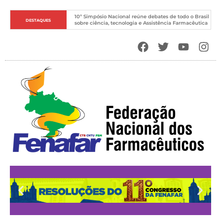
10º Simpósio Nacional reúne debates de todo o Brasil 
DESTAQUES
sobre ciência, tecnologia e Assistência Farmacêutica