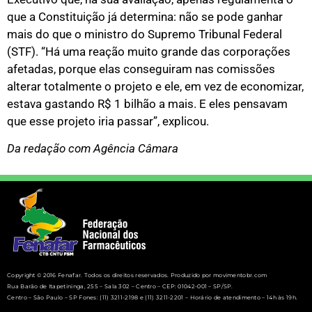
que a Constituição já determina: não se pode ganhar
mais do que o ministro do Supremo Tribunal Federal
(STF). “Há uma reação muito grande das corporações
afetadas, porque elas conseguiram nas comissões
alterar totalmente o projeto e ele, em vez de economizar,
estava gastando R$ 1 bilhão a mais. E eles pensavam
que esse projeto iria passar”, explicou.
Da redação com Agência Câmara
Copyright © 2016 Fenafar. Todos os direitos reservados. Produzido por movimentobr.com
Rua Barão de Itapetininga, 255 – Sala 302 – Centro – CEP: 01042-001 – SP/SP.
Centro – São Paulo – SP Fones: (11) 3211-2198 e (11) 3211-2201 – Horário de atendimento – 14h às 19h.