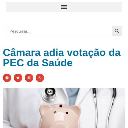
Search
Search
for:
Câmara adia votação da
PEC da Saúde