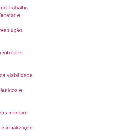
 no trabalho
Fenafar e
resolução
mento dos
l
ca viabilidade
êuticos e
enos marcam
 e atualização