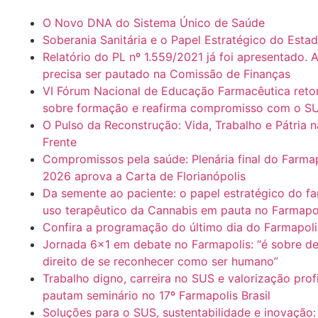
O Novo DNA do Sistema Único de Saúde
Soberania Sanitária e o Papel Estratégico do Esta
Relatório do PL nº 1.559/2021 já foi apresentado. 
precisa ser pautado na Comissão de Finanças
VI Fórum Nacional de Educação Farmacêutica ret
sobre formação e reafirma compromisso com o S
O Pulso da Reconstrução: Vida, Trabalho e Pátria n
Frente
Compromissos pela saúde: Plenária final do Farmap
2026 aprova a Carta de Florianópolis
Da semente ao paciente: o papel estratégico do f
uso terapêutico da Cannabis em pauta no Farmapo
Confira a programação do último dia do Farmapol
Jornada 6×1 em debate no Farmapolis: “é sobre de
direito de se reconhecer como ser humano”
Trabalho digno, carreira no SUS e valorização prof
pautam seminário no 17º Farmapolis Brasil
Soluções para o SUS, sustentabilidade e inovação: