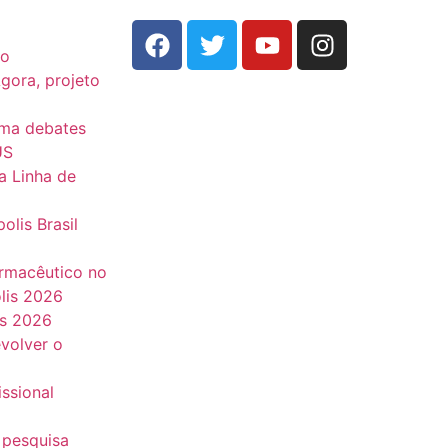
do
Agora, projeto
oma debates
US
a Linha de
olis Brasil
armacêutico no
lis 2026
is 2026
volver o
issional
 pesquisa