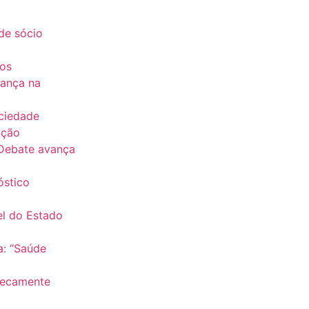
de sócio
dos
dança na
ociedade
ação
 Debate avança
óstico
el do Estado
a: “Saúde
nsecamente