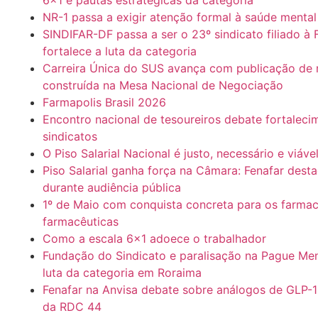
6×1 e pautas estratégicas da categoria
NR-1 passa a exigir atenção formal à saúde mental
SINDIFAR-DF passa a ser o 23º sindicato filiado à 
fortalece a luta da categoria
Carreira Única do SUS avança com publicação de 
construída na Mesa Nacional de Negociação
Farmapolis Brasil 2026
Encontro nacional de tesoureiros debate fortaleci
sindicatos
O Piso Salarial Nacional é justo, necessário e viáve
Piso Salarial ganha força na Câmara: Fenafar desta
durante audiência pública
1º de Maio com conquista concreta para os farmac
farmacêuticas
Como a escala 6×1 adoece o trabalhador
Fundação do Sindicato e paralisação na Pague M
luta da categoria em Roraima
Fenafar na Anvisa debate sobre análogos de GLP-1
da RDC 44