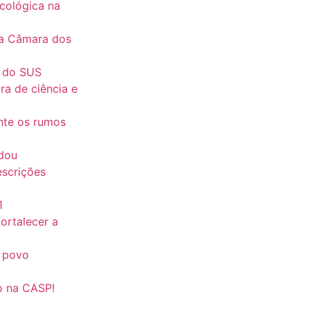
icológica na
na Câmara dos
o do SUS
ra de ciência e
ente os rumos
udou
escrições
1
fortalecer a
o povo
do na CASP!