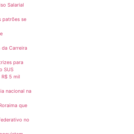
o Salarial
s patrões se
re
 da Carreira
rizes para
do SUS
 R$ 5 mil
a nacional na
 Roraima que
federativo no