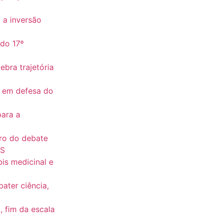
 a inversão
do 17º
bra trajetória
s em defesa do
para a
tro do debate
US
is medicinal e
ater ciência,
, fim da escala