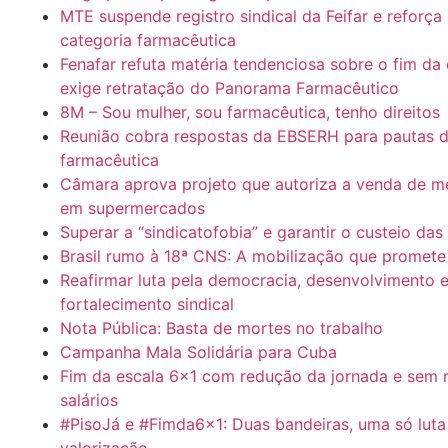
MTE suspende registro sindical da Feifar e reforça
categoria farmacêutica
Fenafar refuta matéria tendenciosa sobre o fim da 
exige retratação do Panorama Farmacêutico
8M – Sou mulher, sou farmacêutica, tenho direitos
Reunião cobra respostas da EBSERH para pautas d
farmacêutica
Câmara aprova projeto que autoriza a venda de 
em supermercados
Superar a “sindicatofobia” e garantir o custeio das
Brasil rumo à 18ª CNS: A mobilização que promete u
Reafirmar luta pela democracia, desenvolvimento 
fortalecimento sindical
Nota Pública: Basta de mortes no trabalho
Campanha Mala Solidária para Cuba
Fim da escala 6×1 com redução da jornada e sem 
salários
#PisoJá e #Fimda6x1: Duas bandeiras, uma só luta