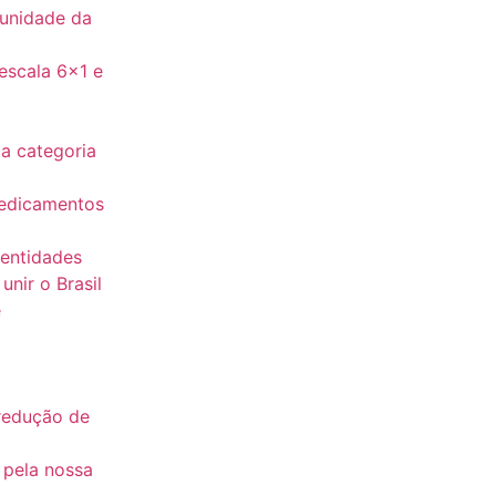
 unidade da
escala 6×1 e
a categoria
medicamentos
 entidades
nir o Brasil
e
redução de
 pela nossa