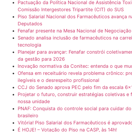
Pactuação da Política Nacional de Assistência Tox
Comissão Intergestores Tripartite (CIT) do SUS
Piso Salarial Nacional dos Farmacêuticos avança 
Deputados
Fenafar presente na Mesa Nacional de Negociaçã
Senado analisa inclusão de farmacêuticos na carrei
tecnologia
Planejar para avançar: Fenafar constrói coletivam
da gestão para 2026
Inovação normativa da Conitec: entenda o que m
Ofensa em receituário revela problema crônico: pr
ilegíveis e o desrespeito profissional
CCJ do Senado aprova PEC pelo fim da escala 6×
Projetar o futuro, construir estratégias coletivas e 
nossa unidade
PNAF: Conquista do controle social para cuidar d
brasileiro
Vitória! Piso Salarial dos Farmacêuticos é aprova
É HOJE! – Votação do Piso na CASP, às 14h!