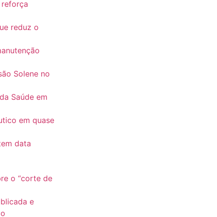
 reforça
que reduz o
 manutenção
são Solene no
 da Saúde em
êutico em quase
 tem data
re o “corte de
blicada e
co