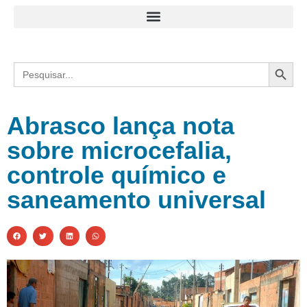
Search
Search
for:
Abrasco lança nota
sobre microcefalia,
controle químico e
saneamento universal