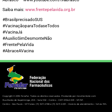
Saiba mais:
www.frentepelavida.org.br
#BrasilprecisadoSUS
#VacinaçãoparaTodaseTodos
#VacinaJá
#AuxilioSimDesmonteNão
#FrentePelaVida
#AbraceAVacina
Copyright © 2016 Fenafar. Todos os direitos reservados. Produzido por movimentobr.com
Rua Barão de Itapetininga, 255 – Sala 302 – Centro – CEP: 01042-001 – SP/SP.
Centro – São Paulo – SP Fones: (11) 3211-2198 e (11) 3211-2201 – Horário de atendimento – 14h às 19h.