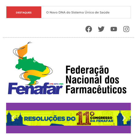
O Novo DNA do Sistema Único de Saúde
DESTAQUES