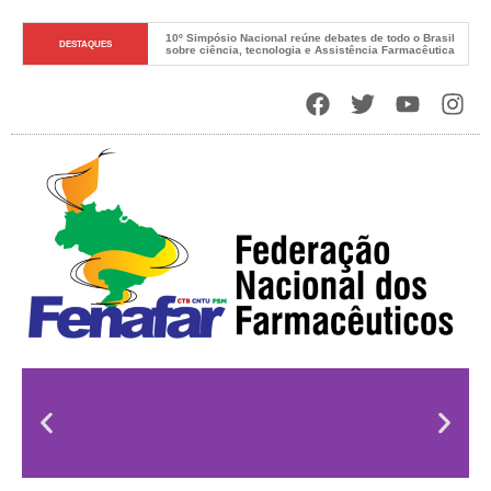
10º Simpósio Nacional reúne debates de todo o Brasil 
DESTAQUES
sobre ciência, tecnologia e Assistência Farmacêutica