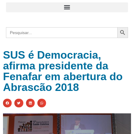
Search
Search
for:
SUS é Democracia,
afirma presidente da
Fenafar em abertura do
Abrascão 2018