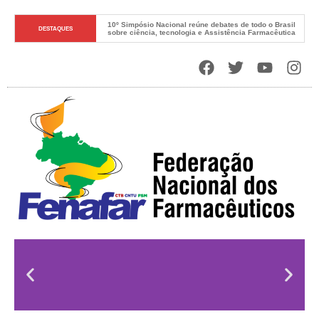
10º Simpósio Nacional reúne debates de todo o Brasil 
DESTAQUES
sobre ciência, tecnologia e Assistência Farmacêutica