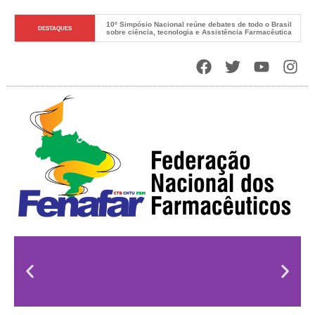
10º Simpósio Nacional reúne debates de todo o Brasil 
DESTAQUES
sobre ciência, tecnologia e Assistência Farmacêutica