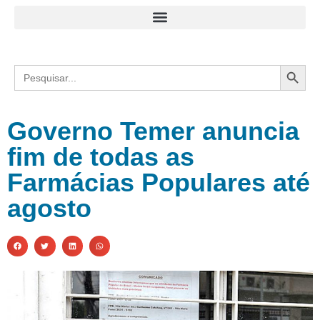
Search
Search
for:
Governo Temer anuncia
fim de todas as
Farmácias Populares até
agosto