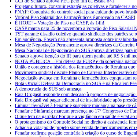
CCJ do Senado aprova PEC pelo fim da escala 6×1
Projetar o futuro, construir estratégias coletivas e fortalecer a 
PNAF: Conquista do controle social para cuidar do povo brasil
Vitória! Piso Salarial dos Farmacêuticos é aprovado na CASP!
É HOJE! – Votação do Piso na CASP, às 14h!
CASP marca para 25 de novembro a votação do Piso Salarial N
TST garante dissídio coletivo quando sindicato dos patrões se r
Em audiência, Ebserh não apresenta proposta sobre insalubrida
Mesa de Negociação Permanente aprova diretrizes da Carreira 
Mesa Nacional de Negociação do SUS aprova diretrizes para i
Senado aprova isenção do IR para quem ganha até R$ 5 mil me
NOTA PÚBLICA – Em defesa da FURP e da soberania naciona
União e coragem: a história dos farmacêuticos de Roraima que
Movimento sindical discute Plano de Carreira Interfederativo 
Negociação avança em Roraima e farmacêuticos conquistam rea
Nota Oficial: Defesa da Democracia no SUS e na Ética em Pe
A democracia do SUS sob ameaça
Raia Drogasil responde com descaso à proposta de negociação c
Raia Drogasil vai pagar adicional de insalubridade após pressão
Liminar favorável à Fenafar e suspende mudança na base de cál
Fenafar e Sinfarmig marcam presença no 17º Congresso de Far
O que tem na garrafa? Por que a vigilância em saúde é vital ao 
O protagonismo do Controle Social no direito à assistência far
Adiada a votação de projeto sobre venda de medicamentos em
Fenafar reafirma posição contrária à criação do curso de Eng