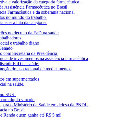
iva e valorização da categoria farmacêutica
da Assistência Farmacêutica no Brasil
ncia Farmacêutica e da soberania nacional
actos no mundo do trabalho
alecer a luta da categoria
ções no decreto da EaD na saúde
rabalhadores
ocial e trabalho digno
 Senado
o com Secretaria da Presidência
cia de investimentos na assistência farmacêutica
discutir EaD na saúde
omoção do uso racional de medicamentos
tos em supermercados
cial na saúde,
co no SUS
 com duplo vínculo
ca para o Ministério da Saúde em defesa da PNDL
cia no Brasil
 de Renda quem ganha até R$ 5 mil