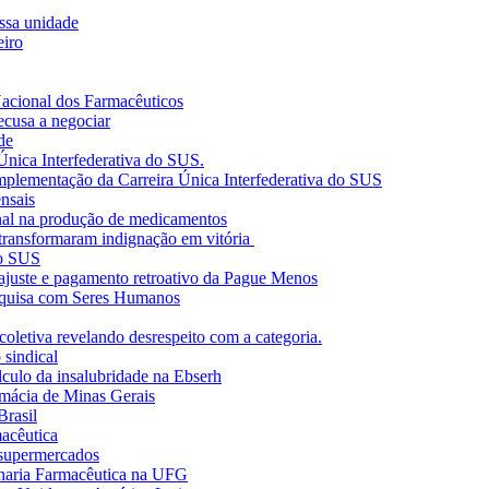
nossa unidade
eiro
acional dos Farmacêuticos
ecusa a negociar
de
Única Interfederativa do SUS.
mplementação da Carreira Única Interfederativa do SUS
nsais
l na produção de medicamentos
 transformaram indignação em vitória
no SUS
juste e pagamento retroativo da Pague Menos
squisa com Seres Humanos
oletiva revelando desrespeito com a categoria.
 sindical
culo da insalubridade na Ebserh
mácia de Minas Gerais
Brasil
macêutica
 supermercados
enharia Farmacêutica na UFG