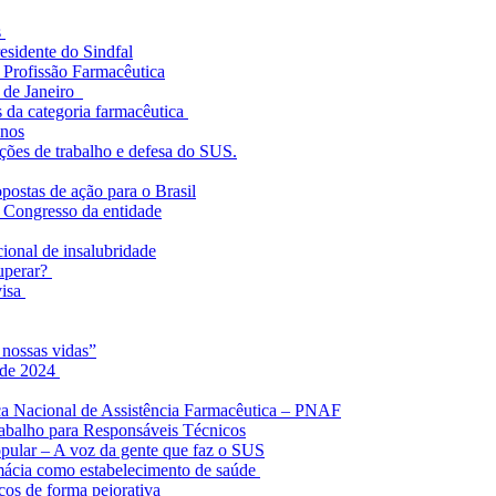
s
residente do Sindfal
 Profissão Farmacêutica
o de Janeiro
s da categoria farmacêutica
Anos
ções de trabalho e defesa do SUS.
postas de ação para o Brasil
º Congresso da entidade
cional de insalubridade
Superar?
visa
 nossas vidas”
s de 2024
tica Nacional de Assistência Farmacêutica – PNAF
trabalho para Responsáveis Técnicos
opular – A voz da gente que faz o SUS
mácia como estabelecimento de saúde
cos de forma pejorativa