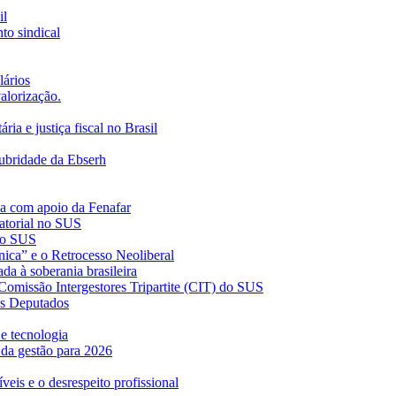
il
to sindical
lários
alorização.
ia e justiça fiscal no Brasil
alubridade da Ebserh
ça com apoio da Fenafar
atorial no SUS
 no SUS
ica” e o Retrocesso Neoliberal
da à soberania brasileira
 Comissão Intergestores Tripartite (CIT) do SUS
os Deputados
 e tecnologia
 da gestão para 2026
veis e o desrespeito profissional