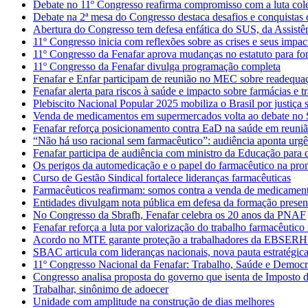
Debate no 11º Congresso reafirma compromisso com a luta colet
Debate na 2ª mesa do Congresso destaca desafios e conquistas 
Abertura do Congresso tem defesa enfática do SUS, da Assistê
11º Congresso inicia com reflexões sobre as crises e seus imp
11º Congresso da Fenafar aprova mudanças no estatuto para fort
11º Congresso da Fenafar divulga programação completa
Fenafar e Enfar participam de reunião no MEC sobre readequa
Fenafar alerta para riscos à saúde e impacto sobre farmácias e t
Plebiscito Nacional Popular 2025 mobiliza o Brasil por justiça s
Venda de medicamentos em supermercados volta ao debate no
Fenafar reforça posicionamento contra EaD na saúde em reuniã
“Não há uso racional sem farmacêutico”: audiência aponta urgên
Fenafar participa de audiência com ministro da Educação para 
Os perigos da automedicação e o papel do farmacêutico na pr
Curso de Gestão Sindical fortalece lideranças farmacêuticas
Farmacêuticos reafirmam: somos contra a venda de medicamen
Entidades divulgam nota pública em defesa da formação presen
No Congresso da Sbrafh, Fenafar celebra os 20 anos da PNAF
Fenafar reforça a luta por valorização do trabalho farmacêuti
Acordo no MTE garante proteção a trabalhadores da EBSERH
SBAC articula com lideranças nacionais, nova pauta estratégi
11º Congresso Nacional da Fenafar: Trabalho, Saúde e Democra
Congresso analisa proposta do governo que isenta de Imposto
Trabalhar, sinônimo de adoecer
Unidade com amplitude na construção de dias melhores