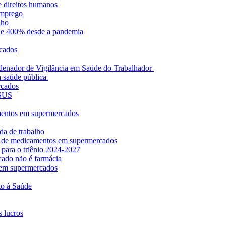
e direitos humanos
emprego
lho
 de 400% desde a pandemia
cados
denador de Vigilância em Saúde do Trabalhador
 saúde pública
rcados
-SUS
mentos em supermercados
da de trabalho
da de medicamentos em supermercados
para o triênio 2024-2027
cado não é farmácia
s em supermercados
to à Saúde
s lucros