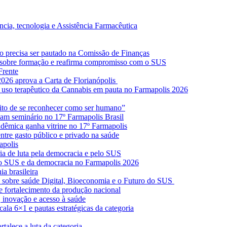
ncia, tecnologia e Assistência Farmacêutica
to precisa ser pautado na Comissão de Finanças
 sobre formação e reafirma compromisso com o SUS
Frente
2026 aprova a Carta de Florianópolis
o uso terapêutico da Cannabis em pauta no Farmapolis 2026
eito de se reconhecer como ser humano”
tam seminário no 17º Farmapolis Brasil
adêmica ganha vitrine no 17º Farmapolis
tre gasto público e privado na saúde
apolis
ia de luta pela democracia e pelo SUS
 do SUS e da democracia no Farmapolis 2026
a brasileira
te sobre saúde Digital, Bioeconomia e o Futuro do SUS
e fortalecimento da produção nacional
, inovação e acesso à saúde
la 6×1 e pautas estratégicas da categoria
talece a luta da categoria