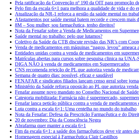
Pela ratificação da Convenção nº 190 da OIT para promoção d
Pelo fim da escala 6×1 para melhora a qualidade de vida e do 
Atualização da NR-1 reforça a gestão da saúde mental no traba
Afastamentos por saúde mental batem recorde e crescem mais
8M – Sou mulher, sou farmacêutica, tenho direitos!
Nota da Fenafar sobre a Venda de Medicamentos em Supermer
Saúde mental no trabalho: pelo que lutamos?
Coletivo da Saúde da CTB discute revisão das NR’s com Coor
Venda de medicamentos em máquinas “pagou, levou” ameaça a
Entidades unidas contra a venda de medicamentos em superme
Matrículas abertas para cursos sobre pesquisa clinica na UNA
DIGA NÃO à venda de medicamentos em Supermercados
CNS recomenda rejeição de PL que autoriza venda de medica
Semana de quatro dias: possível, eficaz e saudável
FENAFAR e sindicatos filiados lançam censo geral sobre jorna
Ministério da Saúde reforça oposição ao PL que autoriza ven
Fenafar assume novo mandato no Conselho Nacional de Saúde 
Categoria mobilizada: Farmácia não é supermercado, supermer
Fenafar lança petição pública contra a venda de medicamento
Luta contra a escala 6×1: Uma centelha no mundo do trabalho
Nota da Fenafar: Defesa da Prescrição Farmacêutica e do Direi
20 de novembro: Dia da Consciência Negra
Abrafarma quer manter a escala 6×1
Fim da escala 6×1: a saúde dos farmacêuticos deve vir antes do
Homenagem especial à Farmacêutica Clair Castilhos