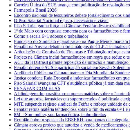
Carreira Única do SUS avança com publicação de resolução c
Farmapolis Brasil 2026
Encontro nacional de tesoureiros debate fortalecimento dos sind
O Piso Salarial Nacional é justo, necessário e viável
Piso Salarial ganha força na Câmara: Fenafar destaca viabilida
1º de Maio com conquista concreta para os farmacêuticos e far
Como a escala 6×1 adoece o trabalhador
Fundação do Sindicato e paralisação na Pague Menos marcam l
Fenafar na Anvisa debate sobre análogos de GLP-1 e atualiza
Articulação da Comissão de Finanças e Tributação reforça estra
Projeto na Câmara inclui farmacêuticos em regra que reduz o t
ACT da HUBrasil garante reposição da inflação e manutenção d
Fenafar defende SUS e participação social em Sessão Solene 
Audiência Pública na Câmara marca o Dia Mundial da Saúde 
Justiça condena Raia Drogasil a indenizar farmacêutico em quas
Piso Salarial avança na CFT e audiência pública já tem data m
FENAFAR COM ELAS
​A blindagem do parasitismo: o que as matérias sobre o “corte d
Lei que autoriza farmácias em supermercados é publicada e exig
MTE suspende registro sindical da Feifar e reforça unidade da 
Fenafar refuta matéria tendenciosa sobre o fim da escala 6×1 
8M – Sou mulher, sou farmacêutica, tenho direitos
Reunião cobra respostas da EBSERH para pautas da categoria 
Câmara aprova projeto que autoriza a venda de medicamentos