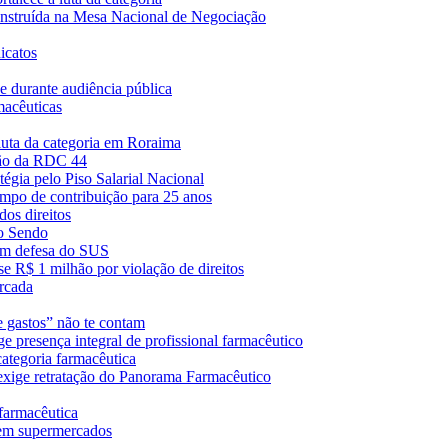
onstruída na Mesa Nacional de Negociação
icatos
de durante audiência pública
macêuticas
uta da categoria em Roraima
ção da RDC 44
tégia pelo Piso Salarial Nacional
empo de contribuição para 25 anos
os direitos
no Sendo
em defesa do SUS
e R$ 1 milhão por violação de direitos
arcada
e gastos” não te contam
e presença integral de profissional farmacêutico
categoria farmacêutica
e exige retratação do Panorama Farmacêutico
farmacêutica
 em supermercados