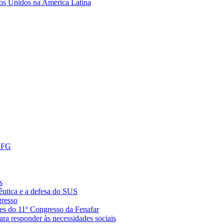
dos Unidos na América Latina
 UFG
s
êutica e a defesa do SUS
gresso
es do 11º Congresso da Fenafar
ara responder às necessidades sociais