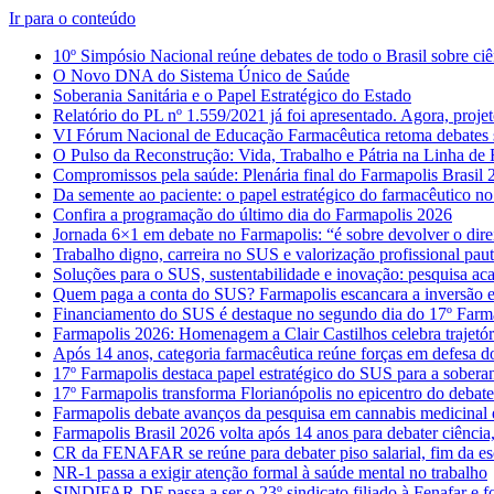
Ir para o conteúdo
10º Simpósio Nacional reúne debates de todo o Brasil sobre ciê
O Novo DNA do Sistema Único de Saúde
Soberania Sanitária e o Papel Estratégico do Estado
Relatório do PL nº 1.559/2021 já foi apresentado. Agora, proje
VI Fórum Nacional de Educação Farmacêutica retoma debates
O Pulso da Reconstrução: Vida, Trabalho e Pátria na Linha de 
Compromissos pela saúde: Plenária final do Farmapolis Brasil 
Da semente ao paciente: o papel estratégico do farmacêutico n
Confira a programação do último dia do Farmapolis 2026
Jornada 6×1 em debate no Farmapolis: “é sobre devolver o dir
Trabalho digno, carreira no SUS e valorização profissional pau
Soluções para o SUS, sustentabilidade e inovação: pesquisa ac
Quem paga a conta do SUS? Farmapolis escancara a inversão en
Financiamento do SUS é destaque no segundo dia do 17º Farm
Farmapolis 2026: Homenagem a Clair Castilhos celebra trajetór
Após 14 anos, categoria farmacêutica reúne forças em defesa
17º Farmapolis destaca papel estratégico do SUS para a soberani
17º Farmapolis transforma Florianópolis no epicentro do deba
Farmapolis debate avanços da pesquisa em cannabis medicinal 
Farmapolis Brasil 2026 volta após 14 anos para debater ciência
CR da FENAFAR se reúne para debater piso salarial, fim da esca
NR-1 passa a exigir atenção formal à saúde mental no trabalho
SINDIFAR-DF passa a ser o 23º sindicato filiado à Fenafar e for