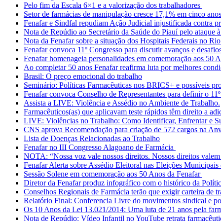
Pelo fim da Escala 6×1 e a valorização dos trabalhadores
Setor de farmácias de manipulação cresce 17,1% em cinco ano
Fenafar e Sindfal repudiam Ação Judicial injustificada contra p
Nota de Repúdio ao Secretário da Saúde do Piauí pelo ataque à
Nota da Fenafar sobre a situação dos Hospitais Federais no Ri
Fenafar convoca 11º Congresso para discutir avanços e desafio
Fenafar homenageia personalidades em comemoração aos 50 
Ao completar 50 anos Fenafar reafirma luta por melhores condi
Brasil: O preço emocional do trabalho
Seminário: Políticas Farmacêuticas nos BRICS+ e possíveis pro
Fenafar convoca Conselho de Representantes para definir o 11
Assista a LIVE: Violência e Assédio no Ambiente de Trabalho.
Farmacêuticos(as) que aplicavam teste rápidos têm direito a adi
LIVE: Violências no Trabalho: Como Identificar, Enfrentar e 
CNS aprova Recomendação para criação de 572 cargos na An
Lista de Doenças Relacionadas ao Trabalho
Fenafar no III Congresso Alagoano de Farmácia
NOTA: “Nossa voz vale nossos direitos. Nossos direitos valem
Fenafar Alerta sobre Assédio Eleitoral nas Eleições Municipai
Sessão Solene em comemoração aos 50 Anos da Fenafar
Diretor da Fenafar produz infográfico com o histórico da Polí
Conselhos Regionais de Farmácia terão que exigir carteira de 
Relatório Final: Conferencia Livre do movimentos sindical e p
Os 10 Anos da Lei 13.021/2014: Uma luta de 21 anos pela far
Nota de Repúdio: Vídeo Infantil no YouTube retrata farmacêuti