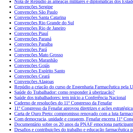
Nota de Repúdio às ameaças militares e diplomáticas dos Esta
Convenções Sergipe
Convenções São Paulo
Convenções Santa Catarina
Convenções Rio Grande do Sul
Convenções Rio de Janeiro
Convenções Piauí
Convenções Paraná
Convenções Paraíba
Convenções Pará
Convenções Mato Grosso
Convenções Maranhão
Convenções Goiás
Convenções Espírito Santo
Convenções Ceará
Convenções Alagoas
Repúdio a criação do curso de Engenharia Farmacêutica pela
Saúde do Trabalhador: como responder à uberização?
Saúde dos trabalhadores: tem início a Conferência Nacional
Caderno de resoluções do 11º Congresso da Fenafar
11º Congresso da Fenafar aprovou diretrizes e ações estratégica
Carta de Ouro Preto: compromisso renovado com a luta farmac
Com democracia, unidade e coragem, Fenafar encerra 11º Con
Documentário sobre os 20 anos da PNAF emociona participant
Desafios e contribuições do trabalho e educação farmacêutica p