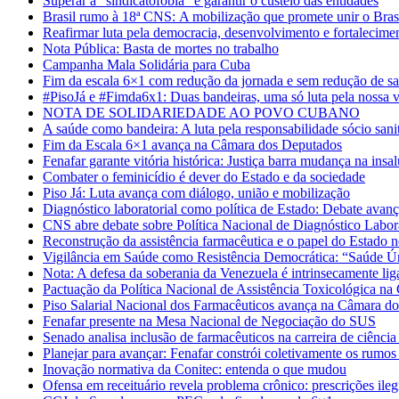
Superar a “sindicatofobia” e garantir o custeio das entidades
Brasil rumo à 18ª CNS: A mobilização que promete unir o Bras
Reafirmar luta pela democracia, desenvolvimento e fortalecimen
Nota Pública: Basta de mortes no trabalho
Campanha Mala Solidária para Cuba
Fim da escala 6×1 com redução da jornada e sem redução de sa
#PisoJá e #Fimda6x1: Duas bandeiras, uma só luta pela nossa v
NOTA DE SOLIDARIEDADE AO POVO CUBANO
A saúde como bandeira: A luta pela responsabilidade sócio sanitár
Fim da Escala 6×1 avança na Câmara dos Deputados
Fenafar garante vitória histórica: Justiça barra mudança na ins
Combater o feminicídio é dever do Estado e da sociedade
Piso Já: Luta avança com diálogo, união e mobilização
Diagnóstico laboratorial como política de Estado: Debate avan
CNS abre debate sobre Política Nacional de Diagnóstico Labor
Reconstrução da assistência farmacêutica e o papel do Estado
Vigilância em Saúde como Resistência Democrática: “Saúde Ún
Nota: A defesa da soberania da Venezuela é intrinsecamente liga
Pactuação da Política Nacional de Assistência Toxicológica na
Piso Salarial Nacional dos Farmacêuticos avança na Câmara d
Fenafar presente na Mesa Nacional de Negociação do SUS
Senado analisa inclusão de farmacêuticos na carreira de ciência
Planejar para avançar: Fenafar constrói coletivamente os rumos
Inovação normativa da Conitec: entenda o que mudou
Ofensa em receituário revela problema crônico: prescrições ilegí