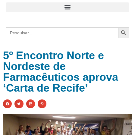
Search
Search
for:
5º Encontro Norte e
Nordeste de
Farmacêuticos aprova
‘Carta de Recife’