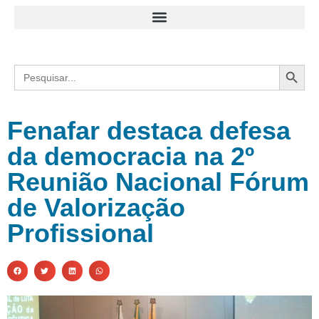
Search
Search
for:
Fenafar destaca defesa
da democracia na 2º
Reunião Nacional Fórum
de Valorização
Profissional