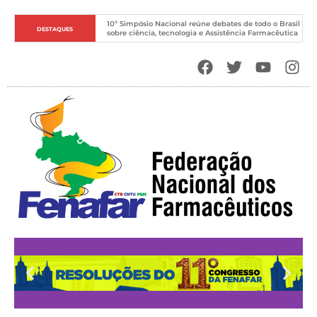
10º Simpósio Nacional reúne debates de todo o Brasil 
DESTAQUES
sobre ciência, tecnologia e Assistência Farmacêutica