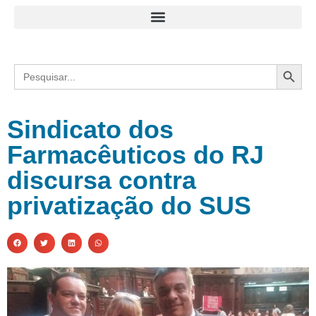
Search
Search
for:
Sindicato dos
Farmacêuticos do RJ
discursa contra
privatização do SUS