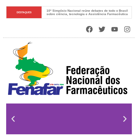
O Novo DNA do Sistema Único de Saúde
DESTAQUES