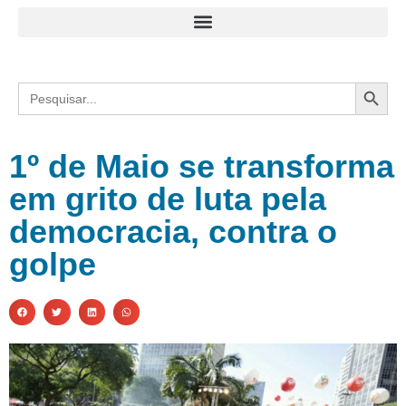
Search
Search
for:
1º de Maio se transforma
em grito de luta pela
democracia, contra o
golpe