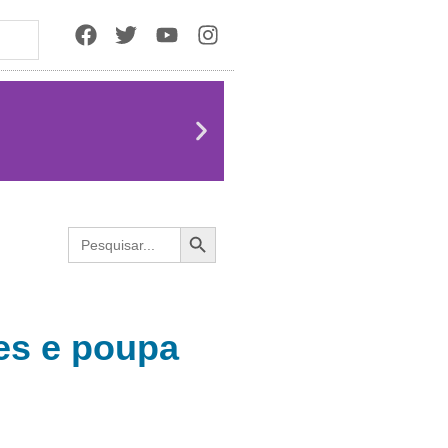
Search Button
Search
for:
es e poupa