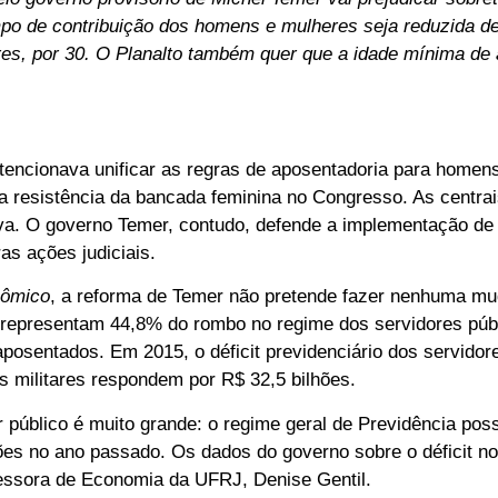
empo de contribuição dos homens e mulheres seja reduzida de
es, por 30. O Planalto também quer que a idade mínima de 
tencionava unificar as regras de aposentadoria para homen
 a resistência da bancada feminina no Congresso. As centrai
ativa. O governo Temer, contudo, defende a implementação de
as ações judiciais.
nômico
, a reforma de Temer não pretende fazer nenhuma mu
representam 44,8% do rombo no regime dos servidores púb
aposentados. Em 2015, o déficit previdenciário dos servido
s militares respondem por R$ 32,5 bilhões.
or público é muito grande: o regime geral de Previdência pos
lhões no ano passado. Os dados do governo sobre o déficit n
essora de Economia da UFRJ, Denise Gentil.