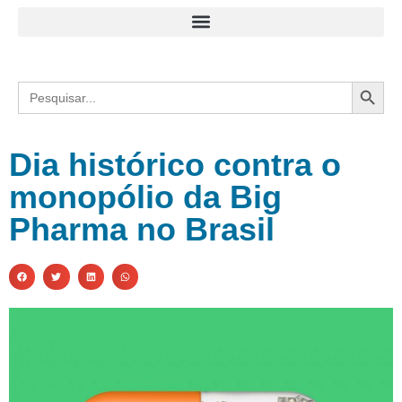
Search
Search
for:
Dia histórico contra o
monopólio da Big
Pharma no Brasil