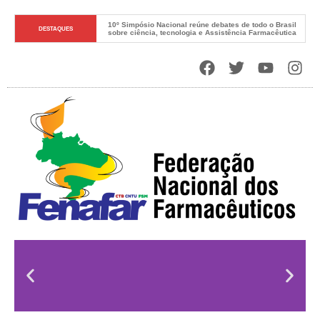
10º Simpósio Nacional reúne debates de todo o Brasil 
DESTAQUES
sobre ciência, tecnologia e Assistência Farmacêutica