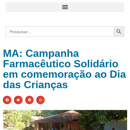
Search
Search
for:
MA: Campanha
Farmacêutico Solidário
em comemoração ao Dia
das Crianças