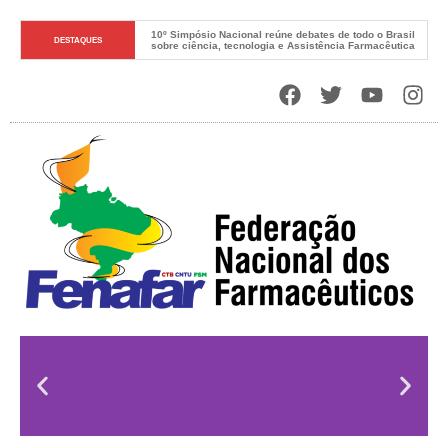
10º Simpósio Nacional reúne debates de todo o Brasil 
DESTAQUES
sobre ciência, tecnologia e Assistência Farmacêutica