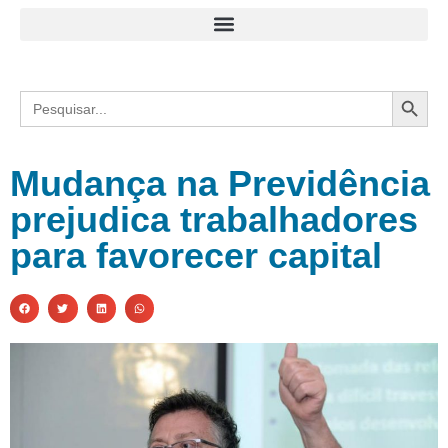
Search
Search
for:
Mudança na Previdência
prejudica trabalhadores
para favorecer capital