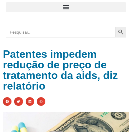
Search
Search
for:
Patentes impedem
redução de preço de
tratamento da aids, diz
relatório