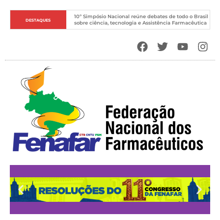
O Novo DNA do Sistema Único de Saúde
DESTAQUES