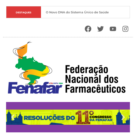
O Novo DNA do Sistema Único de Saúde
DESTAQUES