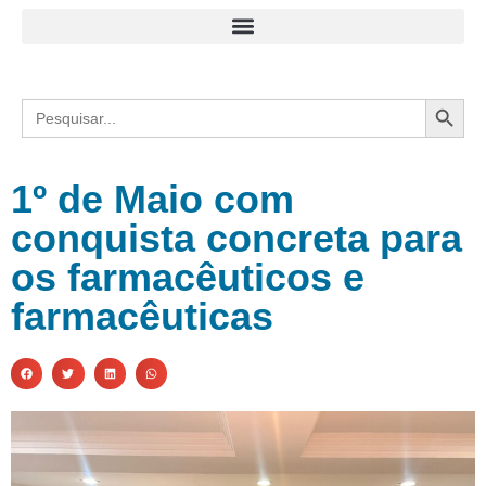
Search
Search
for:
1º de Maio com
conquista concreta para
os farmacêuticos e
farmacêuticas