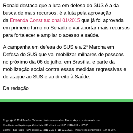
Ronald destaca que a luta em defesa do SUS é a da
busca de mais recursos, é a luta pela aprovação
da
Emenda Constitucional 01/2015
que já foi aprovada
em primeiro turno no Senado e vai aportar mais recursos
para fortalecer e ampliar o acesso a saúde.
A campanha em defesa do SUS e a 2ª Marcha em
Defesa do SUS que vai mobilizar milhares de pessoas
no próximo dia 06 de julho, em Brasília, e parte da
mobilização social contra essas medidas regressivas e
de ataque ao SUS e ao direito à Saúde.
Da redação
Copyright © 2016 Fenafar. Todos os direitos reservados. Produzido por movimentobr.com
Rua Barão de Itapetininga, 255 – Sala 302 – Centro – CEP: 01042-001 – SP/SP.
Centro – São Paulo – SP Fones: (11) 3211-2198 e (11) 3211-2201 – Horário de atendimento – 14h às 19h.