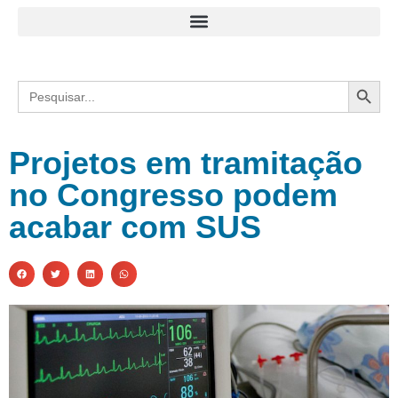
Search
Search
for:
Projetos em tramitação
no Congresso podem
acabar com SUS