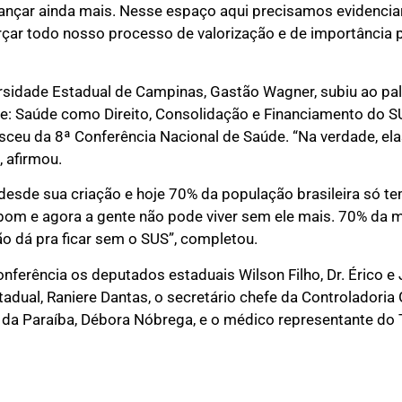
avançar ainda mais. Nesse espaço aqui precisamos evidenc
rçar todo nosso processo de valorização e de importância 
rsidade Estadual de Campinas, Gastão Wagner, subiu ao palc
 Saúde como Direito, Consolidação e Financiamento do SU
ceu da 8ª Conferência Nacional de Saúde. “Na verdade, ela
, afirmou.
 desde sua criação e hoje 70% da população brasileira só 
bom e agora a gente não pode viver sem ele mais. 70% da mo
 Não dá pra ficar sem o SUS”, completou.
ferência os deputados estaduais Wilson Filho, Dr. Érico e J
adual, Raniere Dantas, o secretário chefe da Controladoria 
da Paraíba, Débora Nóbrega, e o médico representante do 