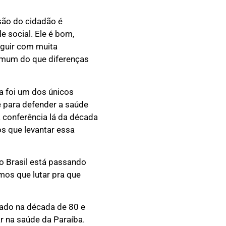
são do cidadão é
e social. Ele é bom,
eguir com muita
omum do que diferenças
a foi um dos únicos
é para defender a saúde
a conferência lá da década
s que levantar essa
o Brasil está passando
mos que lutar pra que
iado na década de 80 e
r na saúde da Paraíba.