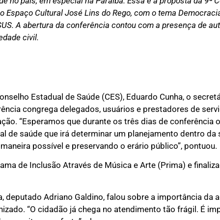
e no país, em especial na Paraíba. Essa é a proposta da 9ª 
), no Espaço Cultural José Lins do Rego, com o tema Democrac
SUS. A abertura da conferência contou com a presença de a
dade civil.
Conselho Estadual de Saúde (CES), Eduardo Cunha, o secret
erência congrega delegados, usuários e prestadores de ser
lação. “Esperamos que durante os três dias de conferência 
ual de saúde que irá determinar um planejamento dentro da 
maneira possível e preservando o erário público”, pontuou.
ma de Inclusão Através de Música e Arte (Prima) e finaliz
a, deputado Adriano Galdino, falou sobre a importância da 
zado. “O cidadão já chega no atendimento tão frágil. É imp