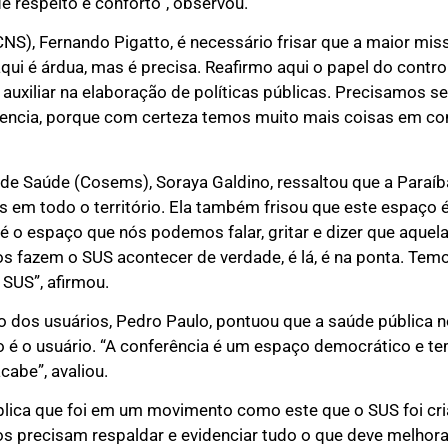
 respeito e conforto”, observou.
NS), Fernando Pigatto, é necessário frisar que a maior mis
ui é árdua, mas é precisa. Reafirmo aqui o papel do control
 auxiliar na elaboração de políticas públicas. Precisamos s
rencia, porque com certeza temos muito mais coisas em c
 de Saúde (Cosems), Soraya Galdino, ressaltou que a Paraíb
is em todo o território. Ela também frisou que este espaço 
e é o espaço que nós podemos falar, gritar e dizer que aquel
s fazem o SUS acontecer de verdade, é lá, é na ponta. Temo
 SUS”, afirmou.
 dos usuários, Pedro Paulo, pontuou que a saúde pública n
é o usuário. “A conferência é um espaço democrático e te
cabe”, avaliou.
xplica que foi em um movimento como este que o SUS foi cr
s precisam respaldar e evidenciar tudo o que deve melhora