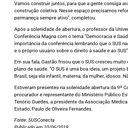
Vamos construir juntos, para que a gente consiga 
construção coletiva. Nesse espaço precisamos refo
permaneça sempre ativo”, completou.
Após a solenidade de abertura, o professor da Unive
Conferência Magna com o tema “Democracia e Saúde:
importância da conferência lembrando que o SUS nas
e o próprio usuário sobre o direito à saúde e ao SUS”
Em sua fala, Gastão frisou que o SUS cresceu muito
plano de saúde. “O SUS é uma boa ideia, um projeto 
Brasil, seja ela infantil, materna, da mulher, idosos.
Estiveram presentes na solenidade abertura da 9ª Con
procurador e representante do Ministério Público Est
Tenório Guedes, a presidente da Associação Médica 
Estado, Paulo de Oliveira Fernandes.
Fonte: SUSConecta
Publicado em 10/06/2019