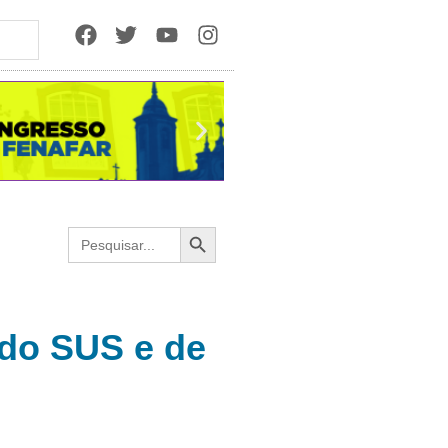
Search Button
Search
for:
 do SUS e de