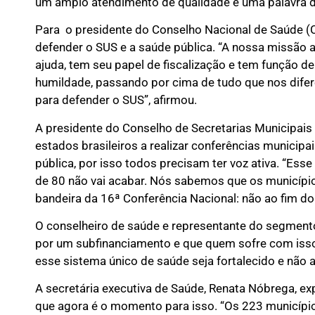
um amplo atendimento de qualidade e uma palavra de
Para o presidente do Conselho Nacional de Saúde (C
defender o SUS e a saúde pública. “A nossa missão aq
ajuda, tem seu papel de fiscalização e tem função de
humildade, passando por cima de tudo que nos dife
para defender o SUS”, afirmou.
A presidente do Conselho de Secretarias Municipais
estados brasileiros a realizar conferências municipa
pública, por isso todos precisam ter voz ativa. “Ess
de 80 não vai acabar. Nós sabemos que os município
bandeira da 16ª Conferência Nacional: não ao fim do
O conselheiro de saúde e representante do segmento
por um subfinanciamento e que quem sofre com isso 
esse sistema único de saúde seja fortalecido e não a
A secretária executiva de Saúde, Renata Nóbrega, e
que agora é o momento para isso. “Os 223 município