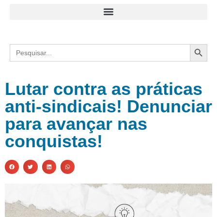
Search
Search
for:
Lutar contra as práticas
anti-sindicais! Denunciar
para avançar nas
conquistas!