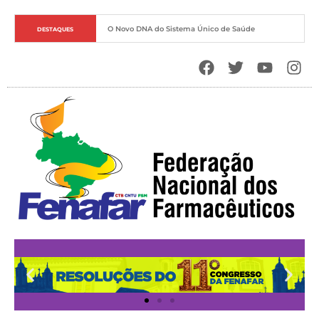
O Novo DNA do Sistema Único de Saúde
DESTAQUES