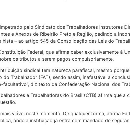
petrado pelo Sindicato dos Trabalhadores Instrutores Di
es e Anexos de Ribeirão Preto e Região, pedindo a incon
lhista – ao artigo 545 da Consolidação das Leis do Trabal
 Constituição Federal, que afirma caber exclusivamente à Uni
l sobre os tributos a serem pagos compulsoriamente.
tribuição sindical tem natureza parafiscal, mesmo porque 
 do Trabalhador (FAT), sendo assim, inafastável a conclus
ão-facultativo”, diz texto da Confederação Nacional dos Tr
abalhadores e Trabalhadoras do Brasil (CTB) afirma que a ce
uestão.
o mais viável neste momento. De qualquer forma, afirma Far
blica, onde a instituição já entra com mandado de seguran