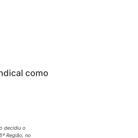
indical como
o decidiu o
5ª Região, no