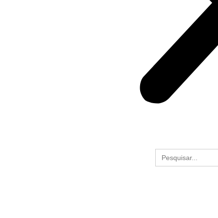
Search
for: