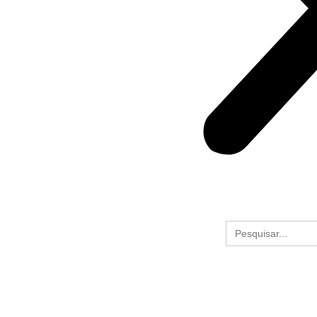
Search
for: