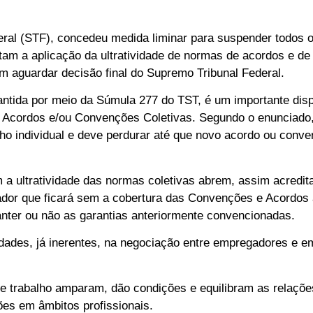
ral (STF), concedeu medida liminar para suspender todos o
utam a aplicação da ultratividade de normas de acordos e d
m aguardar decisão final do Supremo Tribunal Federal.
rantida por meio da Súmula 277 do TST, é um importante disp
os Acordos e/ou Convenções Coletivas. Segundo o enunciad
lho individual e deve perdurar até que novo acordo ou conve
a ultratividade das normas coletivas abrem, assim acredit
hador que ficará sem a cobertura das Convenções e Acordos
nter ou não as garantias anteriormente convencionadas.
uldades, já inerentes, na negociação entre empregadores e
 de trabalho amparam, dão condições e equilibram as relaçõe
ões em âmbitos profissionais.