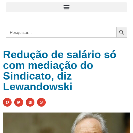
Search
Search
for:
Redução de salário só
com mediação do
Sindicato, diz
Lewandowski