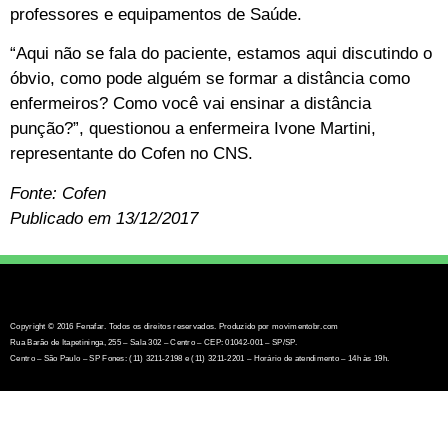
professores e equipamentos de Saúde.
“Aqui não se fala do paciente, estamos aqui discutindo o
óbvio, como pode alguém se formar a distância como
enfermeiros? Como você vai ensinar a distância
punção?”, questionou a enfermeira Ivone Martini,
representante do Cofen no CNS.
Fonte: Cofen
Publicado em 13/12/2017
Copyright © 2016 Fenafar. Todos os direitos reservados. Produzido por movimentobr.com
Rua Barão de Itapetininga, 255 – Sala 302 – Centro – CEP: 01042-001 – SP/SP.
Centro – São Paulo – SP Fones: (11) 3211-2198 e (11) 3211-2201 – Horário de atendimento – 14h às 19h.