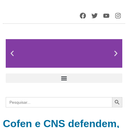
Search
Search
for:
Cofen e CNS defendem,