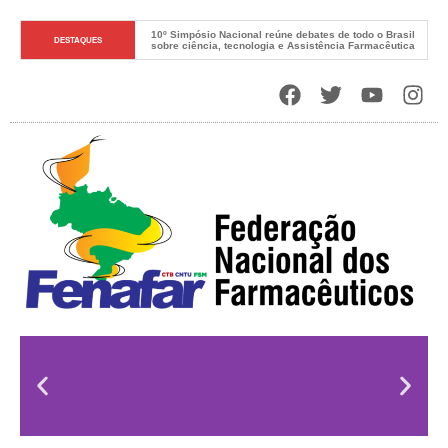
10º Simpósio Nacional reúne debates de todo o Brasil 
DESTAQUES
sobre ciência, tecnologia e Assistência Farmacêutica