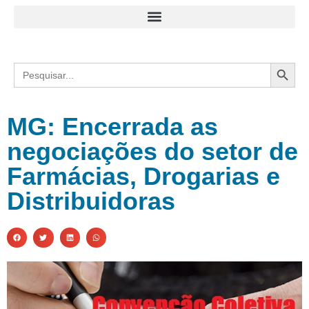
Search
Search
for:
MG: Encerrada as
negociações do setor de
Farmácias, Drogarias e
Distribuidoras