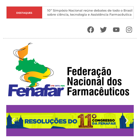
10º Simpósio Nacional reúne debates de todo o Brasil 
DESTAQUES
sobre ciência, tecnologia e Assistência Farmacêutica