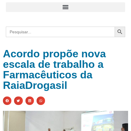
Search
Search
for:
Acordo propõe nova
escala de trabalho a
Farmacêuticos da
RaiaDrogasil