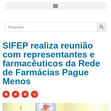
Search
Search
for:
SIFEP realiza reunião
com representantes e
farmacêuticos da Rede
de Farmácias Pague
Menos