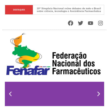
10º Simpósio Nacional reúne debates de todo o Brasil 
DESTAQUES
sobre ciência, tecnologia e Assistência Farmacêutica