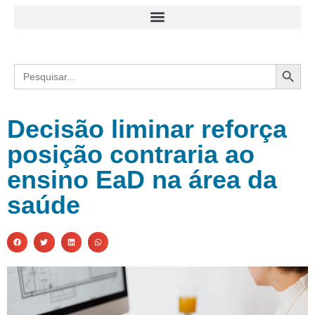
Search
Search
for:
Decisão liminar reforça
posição contraria ao
ensino EaD na área da
saúde