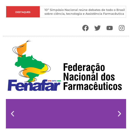
10º Simpósio Nacional reúne debates de todo o Brasil 
DESTAQUES
sobre ciência, tecnologia e Assistência Farmacêutica