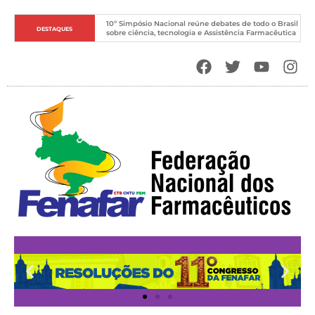
10º Simpósio Nacional reúne debates de todo o Brasil 
DESTAQUES
sobre ciência, tecnologia e Assistência Farmacêutica