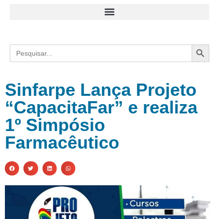
Search
Search
for:
Sinfarpe Lança Projeto
“CapacitaFar” e realiza
1º Simpósio
Farmacêutico