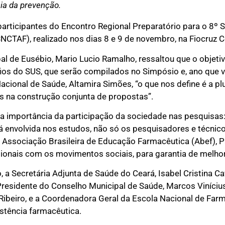
ia da prevenção.
participantes do Encontro Regional Preparatório para o 8º 
SNCTAF), realizado nos dias 8 e 9 de novembro, na Fiocruz C
al de Eusébio, Mario Lucio Ramalho, ressaltou que o objetiv
ios do SUS, que serão compilados no Simpósio e, ano que v
cional de Saúde, Altamira Simões, “o que nos define é a plu
es na construção conjunta de propostas”.
ou a importância da participação da sociedade nas pesquisa
á envolvida nos estudos, não só os pesquisadores e técnic
 Associação Brasileira de Educação Farmacêutica (Abef), Pa
ionais com os movimentos sociais, para garantia de melhori
a Secretária Adjunta de Saúde do Ceará, Isabel Cristina Ca
Presidente do Conselho Municipal de Saúde, Marcos Viníci
ibeiro, e a Coordenadora Geral da Escola Nacional de Farm
tência farmacêutica.