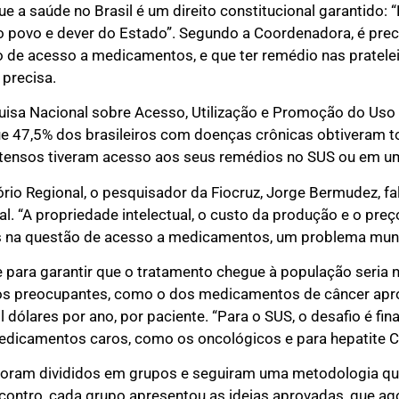
ue a saúde no Brasil é um direito constitucional garantido: 
o do povo e dever do Estado”. Segundo a Coordenadora, é p
o de acesso a medicamentos, e que ter remédio nas pratele
 precisa.
uisa Nacional sobre Acesso, Utilização e Promoção do Uso 
ue 47,5% dos brasileiros com doenças crônicas obtiveram
ertensos tiveram acesso aos seus remédios no SUS ou em u
ório Regional, o pesquisador da Fiocruz, Jorge Bermudez, fa
“A propriedade intelectual, o custo da produção e o preço
s na questão de acesso a medicamentos, um problema mundi
 para garantir que o tratamento chegue à população seria n
dos preocupantes, como o dos medicamentos de câncer ap
ólares por ano, por paciente. “Para o SUS, o desafio é fin
medicamentos caros, como os oncológicos e para hepatite 
foram divididos em grupos e seguiram uma metodologia que
ncontro, cada grupo apresentou as ideias aprovadas, que a