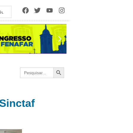
êutica
Search Button
Search
for:
Sinctaf