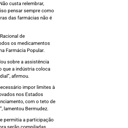
“Não custa relembrar,
reciso pensar sempre como
iras das farmácias não é
Racional de
 todos os medicamentos
ma Farmácia Popular.
lou sobre a assistência
 que a indústria coloca
al”, afirmou.
ecessário impor limites à
rovados nos Estados
anciamento, com o teto de
C”, lamentou Bermudez.
 permitia a participação
gora serão compiladas