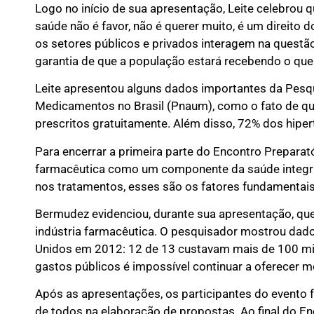
Logo no início de sua apresentação, Leite celebrou q
saúde não é favor, não é querer muito, é um direit
os setores públicos e privados interagem na questã
garantia de que a população estará recebendo o que
Leite apresentou alguns dados importantes da Pesq
Medicamentos no Brasil (Pnaum), como o fato de q
prescritos gratuitamente. Além disso, 72% dos hip
Para encerrar a primeira parte do Encontro Preparat
farmacêutica como um componente da saúde integral. 
nos tratamentos, esses são os fatores fundamentai
Bermudez evidenciou, durante sua apresentação, que
indústria farmacêutica. O pesquisador mostrou da
Unidos em 2012: 12 de 13 custavam mais de 100 mil d
gastos públicos é impossível continuar a oferecer 
Após as apresentações, os participantes do evento 
de todos na elaboração de propostas. Ao final do E