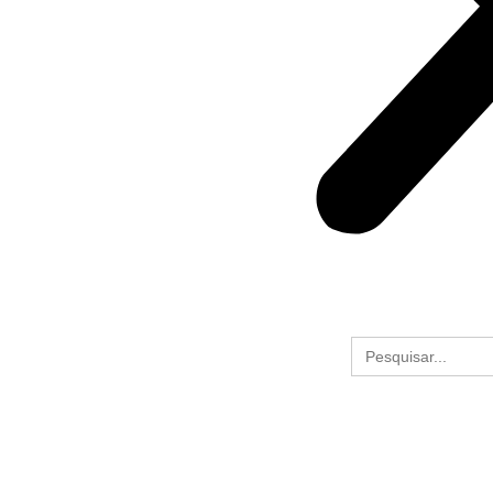
Search
for: