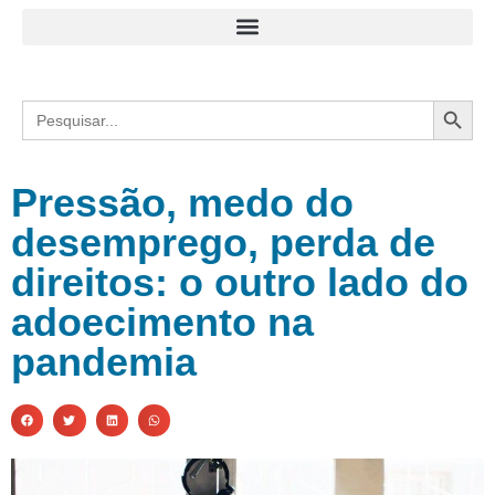
Search
Search
for:
Pressão, medo do
desemprego, perda de
direitos: o outro lado do
adoecimento na
pandemia