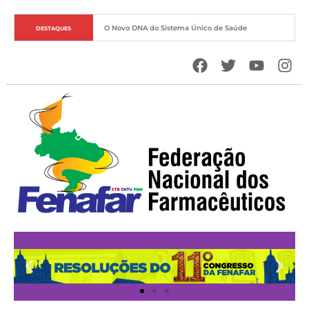
O Novo DNA do Sistema Único de Saúde
DESTAQUES