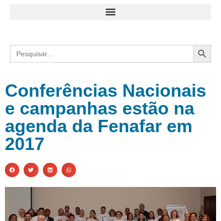
Search
Search
for:
Conferências Nacionais
e campanhas estão na
agenda da Fenafar em
2017