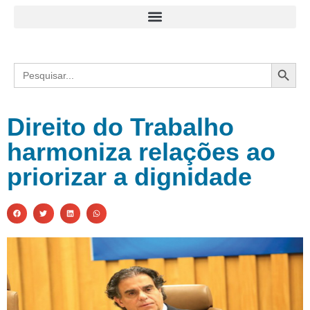
Search
Search
for:
Direito do Trabalho
harmoniza relações ao
priorizar a dignidade