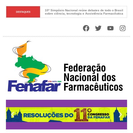
O Novo DNA do Sistema Único de Saúde
DESTAQUES