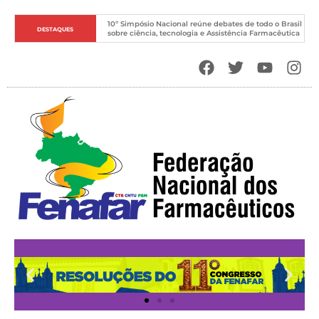
10º Simpósio Nacional reúne debates de todo o Brasil 
DESTAQUES
sobre ciência, tecnologia e Assistência Farmacêutica