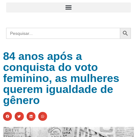
Search
Search
for:
84 anos após a
conquista do voto
feminino, as mulheres
querem igualdade de
gênero