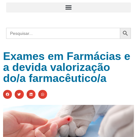
Search
Search
for:
Exames em Farmácias e
a devida valorização
do/a farmacêutico/a