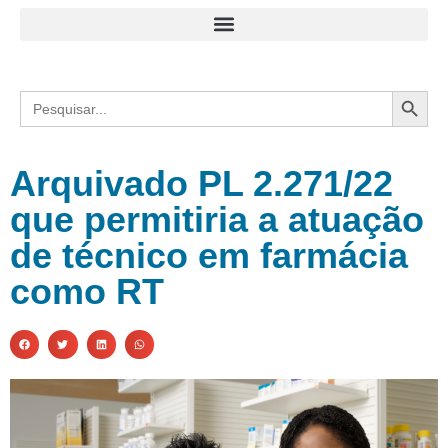
Search
Search
for:
Arquivado PL 2.271/22
que permitiria a atuação
de técnico em farmácia
como RT