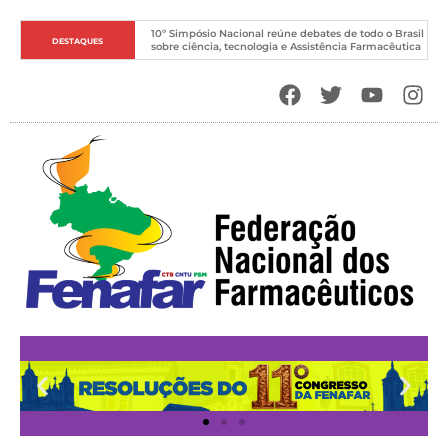
10º Simpósio Nacional reúne debates de todo o Brasil 
DESTAQUES
sobre ciência, tecnologia e Assistência Farmacêutica