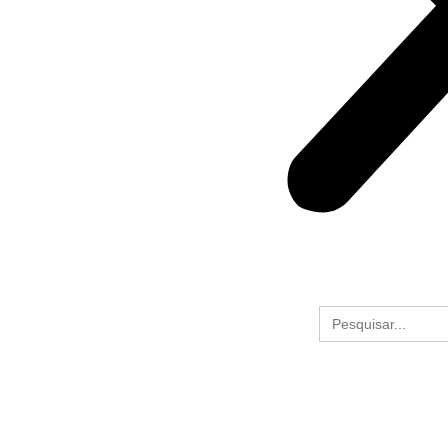
Search
for: