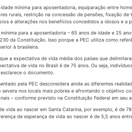
dade mínima para aposentadoria, equiparação entre home
ores rurais, restrição na concessão de pensões, fixação de
cios e alterações nos benefícios concedidos a idosos e a 
mínima para a aposentadoria – 65 anos de idade e 25 anos
 230 da Constituição. Isso porque a PEC utiliza como refer
rior à brasileira.
ue a expectativa de vida média dos países que delimitar
ectativa de vida no Brasil é de 75 anos. Ou seja, indivídu
, esclarece o documento.
ntado pela PEC desconsidera ainda as diferentes realidad
 severa nos locais mais pobres e afrontando o objetivo con
onais – conforme previsto na Constituição Federal em seu ar
 vida ao nascer em Santa Catarina, por exemplo, é de 78
erença de esperança de vida ao nascer é de 5,5 anos entre