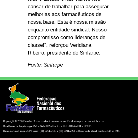
cansar de trabalhar para assegurar
melhorias aos farmacêuticos de
nossa base. Esta é nossa missão
enquanto entidade sindical. Nosso
compromisso como lideranças de
classe!”, reforçou Veridiana
Ribeiro, presidente do Sinfarpe.
Fonte: Sinfarpe
Copyright © 2016 Fenafar. Todos os direitos reservados. Produzido por movimentobr.com
Rua Barão de Itapetininga, 255 – Sala 302 – Centro – CEP: 01042-001 – SP/SP.
Centro – São Paulo – SP Fones: (11) 3211-2198 e (11) 3211-2201 – Horário de atendimento – 14h às 19h.