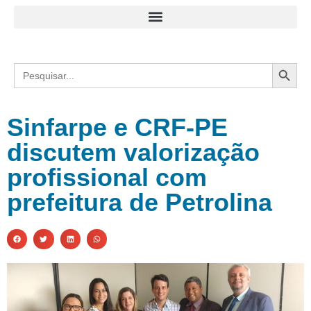
Search
Search
for:
Sinfarpe e CRF-PE
discutem valorização
profissional com
prefeitura de Petrolina