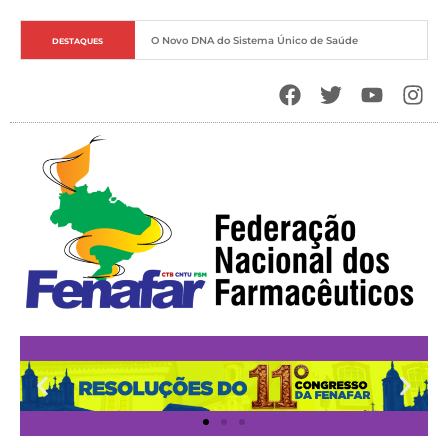
O Novo DNA do Sistema Único de Saúde
DESTAQUES