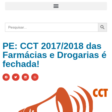
Search
Search
for:
PE: CCT 2017/2018 das
Farmácias e Drogarias é
fechada!