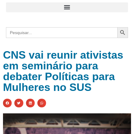
Search
Search
for:
CNS vai reunir ativistas
em seminário para
debater Políticas para
Mulheres no SUS