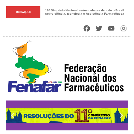
10º Simpósio Nacional reúne debates de todo o Brasil 
DESTAQUES
sobre ciência, tecnologia e Assistência Farmacêutica