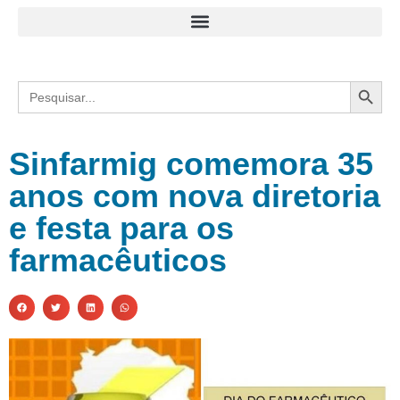
Search
Search
for:
Sinfarmig comemora 35
anos com nova diretoria
e festa para os
farmacêuticos